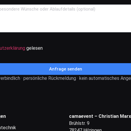
utzerklärung
gelesen
Anfrage senden
erbindlich · persönliche Rückmeldung · kein automatisches Ang
gen
camaevent – Christian Marx
Brühlstr. 9
technik
78247 Hilzingen